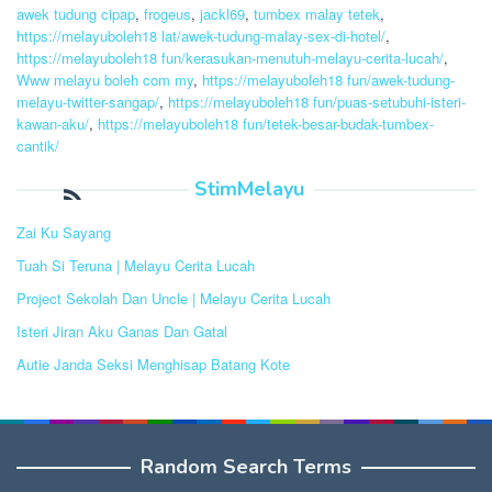
awek tudung cipap
,
frogeus
,
jackl69
,
tumbex malay tetek
,
https://melayuboleh18 lat/awek-tudung-malay-sex-di-hotel/
,
https://melayuboleh18 fun/kerasukan-menutuh-melayu-cerita-lucah/
,
Www melayu boleh com my
,
https://melayuboleh18 fun/awek-tudung-
melayu-twitter-sangap/
,
https://melayuboleh18 fun/puas-setubuhi-isteri-
kawan-aku/
,
https://melayuboleh18 fun/tetek-besar-budak-tumbex-
cantik/
StimMelayu
Zai Ku Sayang
Tuah Si Teruna | Melayu Cerita Lucah
Project Sekolah Dan Uncle | Melayu Cerita Lucah
Isteri Jiran Aku Ganas Dan Gatal
Autie Janda Seksi Menghisap Batang Kote
Random Search Terms