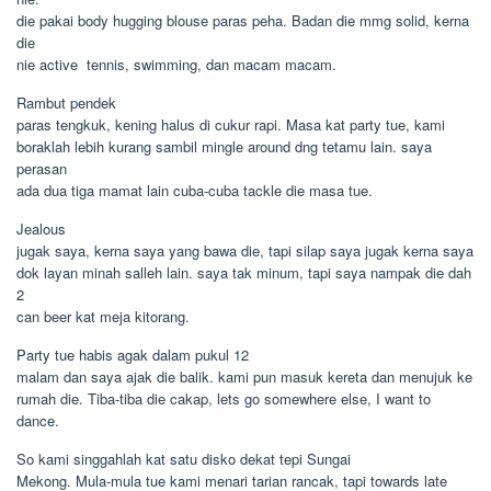
die pakai body hugging blouse paras peha. Badan die mmg solid, kerna
die
nie active  tennis, swimming, dan macam macam.
Rambut pendek
paras tengkuk, kening halus di cukur rapi. Masa kat party tue, kami
boraklah lebih kurang sambil mingle around dng tetamu lain. saya
perasan
ada dua tiga mamat lain cuba-cuba tackle die masa tue.
Jealous
jugak saya, kerna saya yang bawa die, tapi silap saya jugak kerna saya
dok layan minah salleh lain. saya tak minum, tapi saya nampak die dah
2
can beer kat meja kitorang.
Party tue habis agak dalam pukul 12
malam dan saya ajak die balik. kami pun masuk kereta dan menujuk ke
rumah die. Tiba-tiba die cakap, lets go somewhere else, I want to
dance.
So kami singgahlah kat satu disko dekat tepi Sungai
Mekong. Mula-mula tue kami menari tarian rancak, tapi towards late