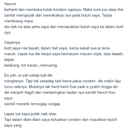
Harumi
berhenti dan membuka kotak kondom rupanya. Make sure you wear this
sambil memgoyak dan memakaikan nya pada butuh saya. Tanpa
membuang masa
die naik ke atas peha saya dan memasukkan butuh saya ke dalam burit
nya.
Cepatnya
burit jepun nie basah, dalam hati saya. kerna sekali sua je terus
masuk. Lepas tue die henjut saya bermacam macam style, atas bawah,
depan
belakang, kiri kanan, memusing.
Ee yah, ei yah setiap kali die
menghenjut. Tapi tak sesedap tadi kerna pakai condom. die makin laju
turun naiknya. Mulutnya tak henti-henti Eee yaah e yyahh hingga lah
die menjerit Aagrh dan menbaringkan badan nya sambil french kiss
saya
sambil menarik tercungap cungap.
Lepas tue saya pulak naik atas.
Tapi dalam diam-diam saya keluarkan condom dan masukkan butuh
saya yang