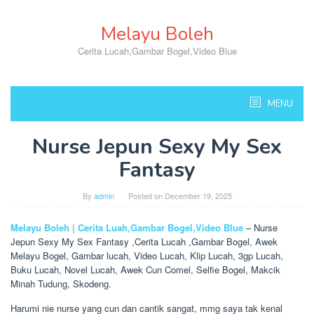
Skip
to
Melayu Boleh
content
Cerita Lucah,Gambar Bogel,Video Blue
MENU
Nurse Jepun Sexy My Sex
Fantasy
By
admin
Posted on
December 19, 2025
Melayu Boleh | Cerita Luah,Gambar Bogel,Video Blue
– Nurse
Jepun Sexy My Sex Fantasy ,Cerita Lucah ,Gambar Bogel, Awek
Melayu Bogel, Gambar lucah, Video Lucah, Klip Lucah, 3gp Lucah,
Buku Lucah, Novel Lucah, Awek Cun Comel, Selfie Bogel, Makcik
Minah Tudung, Skodeng.
Harumi nie nurse yang cun dan cantik sangat, mmg saya tak kenal