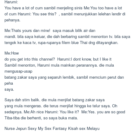
Harumi:
You have a lot of cum sambil menjeling sinis Me:You too have a lot
of cum Harumi: You see this?  , sambil menunjukkan lelehan lendir di
pehanya.
Me:Thats yours dan mine!  saya masuk bilik air dan
mandi. bila saya keluar, die dah berbaring sambil menonton tv. bila saya
tengok ke kaca tv, rupa-rupanya filem blue Thai dng ditayangkan.
Me:How
do you get into this channel?  Harumi:I dont know, but I like it
Sambil menonton, Harumi mula mainkan peranannya. die mula
mengusap-usap
batang zakar saya yang separuh lembik, sambil memcium perut dan
peha
saya.
Saya dah stim balik. die mula menjilat batang zakar saya
yang mula mengeras. die terus menjilat hingga ke telur saya. Oh
sedapnya. Me:Ah nice Harumi: You like it?  Me:Yes. you are so good
Tiba-tiba die berhenti, so saya buka mata.
Nurse Jepun Sexy My Sex Fantasy Kisah sex Melayu