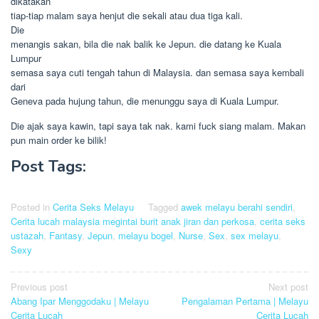
dikatakan
tiap-tiap malam saya henjut die sekali atau dua tiga kali.
Die
menangis sakan, bila die nak balik ke Jepun. die datang ke Kuala
Lumpur
semasa saya cuti tengah tahun di Malaysia. dan semasa saya kembali
dari
Geneva pada hujung tahun, die menunggu saya di Kuala Lumpur.
Die ajak saya kawin, tapi saya tak nak. kami fuck siang malam. Makan
pun main order ke bilik! 
Post Tags:
Posted in
Cerita Seks Melayu
Tagged
awek melayu berahi sendiri
,
Cerita lucah malaysia megintai burit anak jiran dan perkosa
,
cerita seks
ustazah
,
Fantasy
,
Jepun
,
melayu bogel
,
Nurse
,
Sex
,
sex melayu
,
Sexy
Post
Previous post
Next post
Abang Ipar Menggodaku | Melayu
Pengalaman Pertama | Melayu
navigation
Cerita Lucah
Cerita Lucah