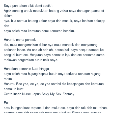
Saya pun tekan sikit demi sedikit.
Agak senang untuk masukkan batang zakar saya dan agak panas di
dalam
nya. bila semua batang zakar saya dah masuk, saya biarkan sekejap
dan
saya boleh rasa kemutan demi kemutan berlaku.
Harumi, nama pendek
die, mula mengerakkan dubur nya mula menarik dan menyorong
perlahan-lahan. As aas ah aah ah, setiap kali saya henjut sampai ke
pangkal burit die. Henjutan saya semakin laju dan die bersama-sama
melawan pergerakan turun naik saya.
Hentakan semakin kuat hingga
saya boleh rasa hujung kepala butuh saya terkena sekatan hujung
rahim
Harumi. Eee yaa, ee ya, ee yaa sambil die kekejangan dan kemutan
semakin kuat.
Cerita lucah Nurse Jepun Sexy My Sex Fantasy
Eei,
satu laungan kuat terpancul dari mulut die. saya dah tak dah tak tahan,
sperma saya dah sedia nak memancut keluar. Please cum outside,