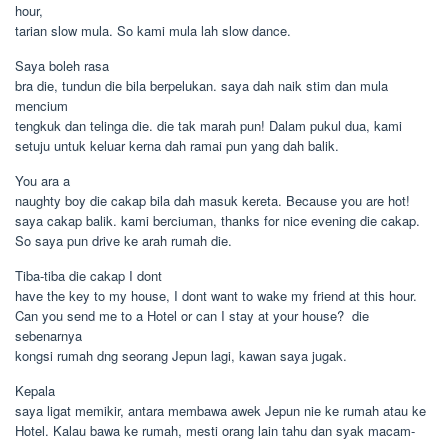
hour,
tarian slow mula. So kami mula lah slow dance.
Saya boleh rasa
bra die, tundun die bila berpelukan. saya dah naik stim dan mula
mencium
tengkuk dan telinga die. die tak marah pun! Dalam pukul dua, kami
setuju untuk keluar kerna dah ramai pun yang dah balik.
You ara a
naughty boy die cakap bila dah masuk kereta. Because you are hot! 
saya cakap balik. kami berciuman, thanks for nice evening die cakap.
So saya pun drive ke arah rumah die.
Tiba-tiba die cakap I dont
have the key to my house, I dont want to wake my friend at this hour.
Can you send me to a Hotel or can I stay at your house?  die
sebenarnya
kongsi rumah dng seorang Jepun lagi, kawan saya jugak.
Kepala
saya ligat memikir, antara membawa awek Jepun nie ke rumah atau ke
Hotel. Kalau bawa ke rumah, mesti orang lain tahu dan syak macam-