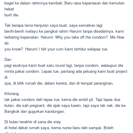
bogel ke dalam rahimnya kembali. Baru rasa kepanasan dan kemutan
hebat
burit die.
Tak berapa lama henjutan saya buat, saya semaikan lagi
benih-benih melayu ke pangkal rahim Harumi tanpa disedarinya. kami
terbaring kepenatan. Harumi: Why you take off the condom?  Me How
do
you know?  Harumi I felt your cum kami tertidur selepas tue.
Dan
pagi esoknya kami buat satu round lagi, tanpa condom, walaupun die
minta pakai condom. Lepas tue, pantang ada peluang kami buat project
di
spa, di bilik rumah die, dalam kereta, dan di tempat peranginan.
Kitorang
tak pakai condom dah lepas tue, kerna die ambil pil. Tapi lepas dua
bulan, die sah pregnant. die ajak saya kawin, tapi saya tak nak. die ke
Bangkok dan gugurkan kandungan.
Di bulan terakhir di sana die stay
di hotel dekat rumah saya, kerna nurse baru dah sampai. Boleh