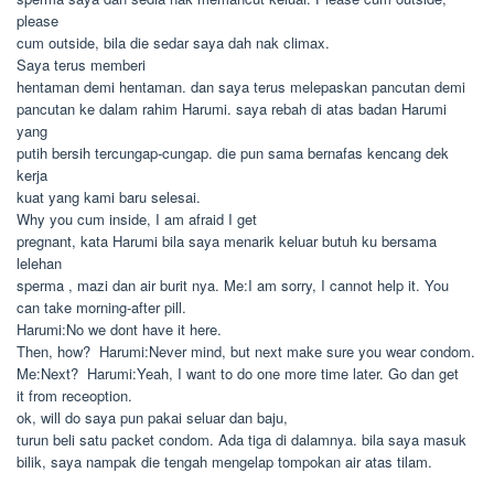
please
cum outside, bila die sedar saya dah nak climax.
Saya terus memberi
hentaman demi hentaman. dan saya terus melepaskan pancutan demi
pancutan ke dalam rahim Harumi. saya rebah di atas badan Harumi
yang
putih bersih tercungap-cungap. die pun sama bernafas kencang dek
kerja
kuat yang kami baru selesai.
Why you cum inside, I am afraid I get
pregnant, kata Harumi bila saya menarik keluar butuh ku bersama
lelehan
sperma , mazi dan air burit nya. Me:I am sorry, I cannot help it. You
can take morning-after pill.
Harumi:No we dont have it here.
Then, how?  Harumi:Never mind, but next make sure you wear condom.
Me:Next?  Harumi:Yeah, I want to do one more time later. Go dan get
it from receoption.
ok, will do saya pun pakai seluar dan baju,
turun beli satu packet condom. Ada tiga di dalamnya. bila saya masuk
bilik, saya nampak die tengah mengelap tompokan air atas tilam.