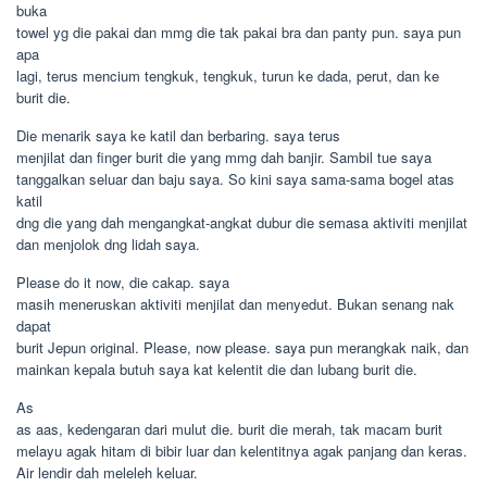
buka
towel yg die pakai dan mmg die tak pakai bra dan panty pun. saya pun
apa
lagi, terus mencium tengkuk, tengkuk, turun ke dada, perut, dan ke
burit die.
Die menarik saya ke katil dan berbaring. saya terus
menjilat dan finger burit die yang mmg dah banjir. Sambil tue saya
tanggalkan seluar dan baju saya. So kini saya sama-sama bogel atas
katil
dng die yang dah mengangkat-angkat dubur die semasa aktiviti menjilat
dan menjolok dng lidah saya.
Please do it now, die cakap. saya
masih meneruskan aktiviti menjilat dan menyedut. Bukan senang nak
dapat
burit Jepun original. Please, now please. saya pun merangkak naik, dan
mainkan kepala butuh saya kat kelentit die dan lubang burit die.
As
as aas, kedengaran dari mulut die. burit die merah, tak macam burit
melayu agak hitam di bibir luar dan kelentitnya agak panjang dan keras.
Air lendir dah meleleh keluar.