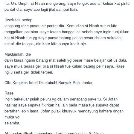
itu. Uh. Umph. si Nisah mengerang, saye tengok ade air keluar kat pintu
pantat dia, saye ape lagii jilat sampai licin.
Uwek tak sedap
langsung rase payau air pantat dia. Kemudian si Nisah suruh kite
tanggalkan pakaian. saye terasa bangga lak sebab saye ingin tunjukkan
kat si Nisah tue yg saye punye batang paling besar dallam sekolah,
sekali die tengok, die kate kite punya kecik aje.
Maklumlah, die
dahh biasa ngann batang mat saleh yg besar mase belajar kat us dulu.
saye mula terasa geli bila si Nisah tue kulum batang pelir saya. Rase
ngilu serta geli tiidak terperi.
Cite Kongkek Isteri Disetubuhi Banyak Pelir Jantan
Rase
ingin terkeluar pulak peluru yg dallam senapang saye tu. Si Jofan
nasihat saye supaya fikirkan hal lain pada masa tue supaya dapat
bertahan lebih lama. Jofan pulak khusyuk mendayung bahtera dngan
muka yg
selamba.
Ah. badan Nisah mengejang, I am cumming Uh. Si Nisah