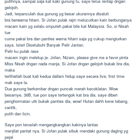
putihnya, sampai saja kat kaki gunung tu, saye terus rentap dngan
gelojoh.
Jadi, terpanculah dua gunung yg besar ukurannya disaluti
bra berwarna hitam. Si Jofan pulak rajin melucutkan kain berbunganya
macam kain yg selalu omputeh pakai bile kat Malaysia. So, si Nisah
tue
cume pakai bra dan panties warna hitam saja yg cukup mengiurkan
saya. Isteri Disetubuhi Banyak Pelir Jantan.
Pelir ku pulak rase
macam ingin meletup je. Jofan, Nizam, please give me a favor pinta
Miss Nisah dngan nada manja. Si Jofan dngan gelojoh bukak bra dia,
maka
terlihatlah buat kali kedua dallam hidup saye secara live, first time
mak saye la.
Dua gunung berkembar dngan puncak merah kecoklatan. Wow
besarnye, 36B, tue pon saye tertengok kat bra dia. saye diberi
penghormatan utk bukak panties dia, wow! Hutan dahh kene tebang,
cantik,
putih dan licin.
Saye pon teruslah mengangkangkan kakinya lantas
menjilat pantat nya. Si Jofan pulak sibuk mendaki gunung daging yg
pejal