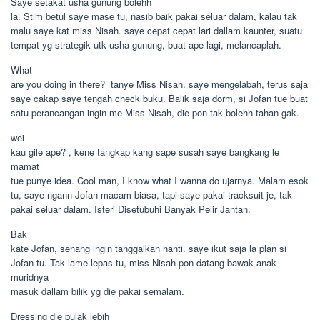
Saye setakat usha gunung bolehh
la. Stim betul saye mase tu, nasib baik pakai seluar dalam, kalau tak
malu saye kat miss Nisah. saye cepat cepat lari dallam kaunter, suatu
tempat yg strategik utk usha gunung, buat ape lagi, melancaplah.
What
are you doing in there?  tanye Miss Nisah. saye mengelabah, terus saja
saye cakap saye tengah check buku. Balik saja dorm, si Jofan tue buat
satu perancangan ingin me Miss Nisah, die pon tak bolehh tahan gak.
wei
kau gile ape? , kene tangkap kang sape susah saye bangkang le
mamat
tue punye idea. Cool man, I know what I wanna do ujarnya. Malam esok
tu, saye ngann Jofan macam biasa, tapi saye pakai tracksuit je, tak
pakai seluar dalam. Isteri Disetubuhi Banyak Pelir Jantan.
Bak
kate Jofan, senang ingin tanggalkan nanti. saye ikut saja la plan si
Jofan tu. Tak lame lepas tu, miss Nisah pon datang bawak anak
muridnya
masuk dallam bilik yg die pakai semalam.
Dressing die pulak lebih