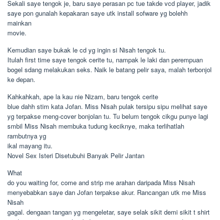
Sekali saye tengok je, baru saye perasan pc tue takde vcd player, jadik
saye pon gunalah kepakaran saye utk install sofware yg bolehh
mainkan
movie.
Kemudian saye bukak le cd yg ingin si Nisah tengok tu.
Itulah first time saye tengok cerite tu, nampak le laki dan perempuan
bogel sdang melakukan seks. Naik le batang pelir saya, malah terbonjol
ke depan.
Kahkahkah, ape la kau nie Nizam, baru tengok cerite
blue dahh stim kata Jofan. Miss Nisah pulak tersipu sipu melihat saye
yg terpakse meng-cover bonjolan tu. Tu belum tengok cikgu punye lagi
smbil Miss Nisah membuka tudung keciknye, maka terlihatlah
rambutnya yg
ikal mayang itu.
Novel Sex Isteri Disetubuhi Banyak Pelir Jantan
What
do you waiting for, come and strip me arahan daripada Miss Nisah
menyebabkan saye dan Jofan terpakse akur. Rancangan utk me Miss
Nisah
gagal. dengaan tangan yg mengeletar, saye selak sikit demi sikit t shirt