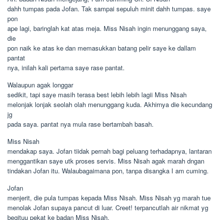
dahh tumpas pada Jofan. Tak sampai sepuluh minit dahh tumpas. saye
pon
ape lagi, baringlah kat atas meja. Miss Nisah ingin menunggang saya,
die
pon naik ke atas ke dan memasukkan batang pelir saye ke dallam
pantat
nya, inilah kali pertama saye rase pantat.
Walaupun agak longgar
sedikit, tapi saye masih terasa best lebih lebih lagii Miss Nisah
melonjak lonjak seolah olah menunggang kuda. Akhirnya die kecundang
jg
pada saya. pantat nya mula rase bertambah basah.
Miss Nisah
mendakap saya. Jofan tiidak pernah bagi peluang terhadapnya, lantaran
menggantikan saye utk proses servis. Miss Nisah agak marah dngan
tindakan Jofan itu. Walaubagaimana pon, tanpa disangka I am cuming.
Jofan
menjerit, die pula tumpas kepada Miss Nisah. Miss Nisah yg marah tue
menolak Jofan supaya pancut di luar. Creet! terpancutlah air nikmat yg
begituu pekat ke badan Miss Nisah.