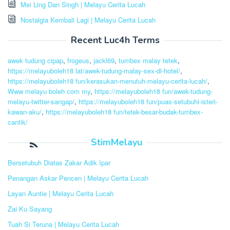
Mei Ling Dan Singh | Melayu Cerita Lucah
Nostalgia Kembali Lagi | Melayu Cerita Lucah
Recent Luc4h Terms
awek tudung cipap
,
frogeus
,
jackl69
,
tumbex malay tetek
,
https://melayuboleh18 lat/awek-tudung-malay-sex-di-hotel/
,
https://melayuboleh18 fun/kerasukan-menutuh-melayu-cerita-lucah/
,
Www melayu boleh com my
,
https://melayuboleh18 fun/awek-tudung-
melayu-twitter-sangap/
,
https://melayuboleh18 fun/puas-setubuhi-isteri-
kawan-aku/
,
https://melayuboleh18 fun/tetek-besar-budak-tumbex-
cantik/
StimMelayu
Bersetubuh Diatas Zakar Adik Ipar
Penangan Askar Pencen | Melayu Cerita Lucah
Layan Auntie | Melayu Cerita Lucah
Zai Ku Sayang
Tuah Si Teruna | Melayu Cerita Lucah