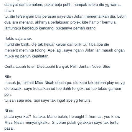
dahsyat dari semalam, pakai baju putih, nampak le bra die yg warna
hitam
tu. die tersenyum bila perasan saye dan Jofan memerhatikan dia. Lebih
dua jam menanti, akhirnya perlaksaan projek kite hampir bermula,
jantungku berdegup kencang, bukannye pernah orang.
Habis saja anak
murid die balik, die tak keluar keluar dari bilik tu. Tiba tiba die
menjerit meminta tolong. Ape lagi, saye ngann Jofan lari masuk dngan
muke yg penuh kejahatan.
Cerita Lucah Isteri Disetubuhi Banyak Pelir Jantan Novel Blue
Bile
masuk je, terlihat Miss Nisah depan pc. die kate tak bolehh play cd yg
die bawak. saye keluarkan cd tue dahh tengok, cd tue takde gambar
pon,
tulisan saja ade, tapi saye tak ingat ape yg tertulis.
Ni cd
pirate nyer kut?  kataku. Mane boleh, I brought it from us, you know
Miss Nisah menyangkalku. Si Jofan pulak gelakkan saye tak tentu
pasal.