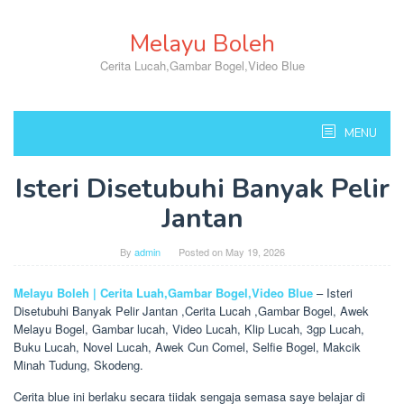
Skip
to
Melayu Boleh
content
Cerita Lucah,Gambar Bogel,Video Blue
MENU
Isteri Disetubuhi Banyak Pelir
Jantan
By
admin
Posted on
May 19, 2026
Melayu Boleh | Cerita Luah,Gambar Bogel,Video Blue
– Isteri
Disetubuhi Banyak Pelir Jantan ,Cerita Lucah ,Gambar Bogel, Awek
Melayu Bogel, Gambar lucah, Video Lucah, Klip Lucah, 3gp Lucah,
Buku Lucah, Novel Lucah, Awek Cun Comel, Selfie Bogel, Makcik
Minah Tudung, Skodeng.
Cerita blue ini berlaku secara tiidak sengaja semasa saye belajar di