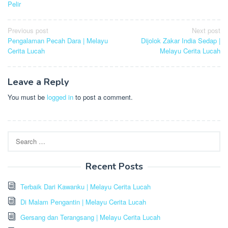
Pelir
Post
Previous post
Next post
Pengalaman Pecah Dara | Melayu
Dijolok Zakar India Sedap |
navigation
Cerita Lucah
Melayu Cerita Lucah
Leave a Reply
You must be
logged in
to post a comment.
Search
for:
Recent Posts
Terbaik Dari Kawanku | Melayu Cerita Lucah
Di Malam Pengantin | Melayu Cerita Lucah
Gersang dan Terangsang | Melayu Cerita Lucah