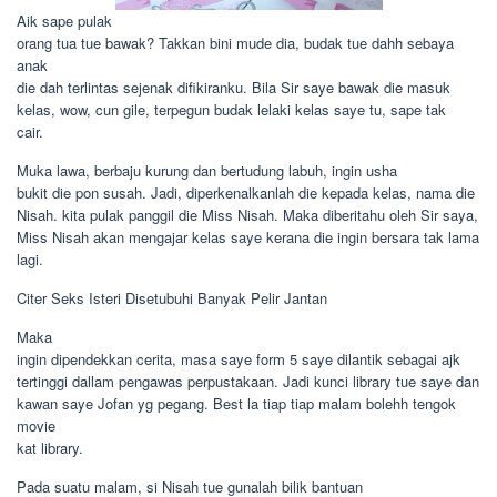
Aik sape pulak
orang tua tue bawak? Takkan bini mude dia, budak tue dahh sebaya
anak
die dah terlintas sejenak difikiranku. Bila Sir saye bawak die masuk
kelas, wow, cun gile, terpegun budak lelaki kelas saye tu, sape tak
cair.
Muka lawa, berbaju kurung dan bertudung labuh, ingin usha
bukit die pon susah. Jadi, diperkenalkanlah die kepada kelas, nama die
Nisah. kita pulak panggil die Miss Nisah. Maka diberitahu oleh Sir saya,
Miss Nisah akan mengajar kelas saye kerana die ingin bersara tak lama
lagi.
Citer Seks Isteri Disetubuhi Banyak Pelir Jantan
Maka
ingin dipendekkan cerita, masa saye form 5 saye dilantik sebagai ajk
tertinggi dallam pengawas perpustakaan. Jadi kunci library tue saye dan
kawan saye Jofan yg pegang. Best la tiap tiap malam bolehh tengok
movie
kat library.
Pada suatu malam, si Nisah tue gunalah bilik bantuan