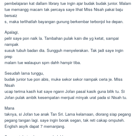
pembelajaran kat dallam library tue ingin ajar budak budak junior. Malam
tue memangg macam tak percaya saye lihat Miss Nisah pakai baju
bersaiz
s, maka terlihatlah bayangan gunung berkembar terbonjol ke depan.
Apalagi,
pelir saye pon naik la. Tambahan pulak kain die yg ketat, sampai
nampak
susuk tubuh badan dia. Sungguh menyelerakan. Tak jadi saye ingin
prep
malam tue walaupun spm dahh hampir tiba.
Sesudah lama tunggu,
budak junior tue pon abis, muke sekor sekor nampak ceria je. Miss
Nisah
ucap terima kasih kat saye ngann Jofan pasal kasik guna bilik tu. Si
Jofan pulak ambik kesempatan menjual minyak urat pada si Nisah tu.
Mana
taknya, si Jofan tue anak Tan Sri. Lama kelamaan, diorang siap pegang
pegang tangan lagi. saye ingin borak segan, tak reti cakap omputeh.
English asyik dapat 7 memanjang.