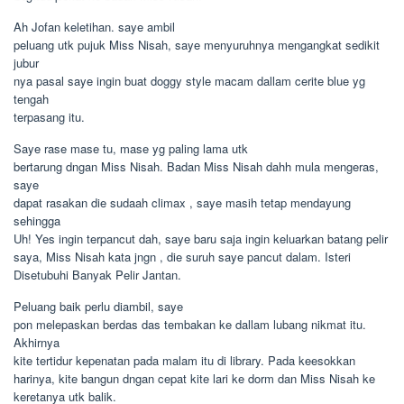
Ah Jofan keletihan. saye ambil
peluang utk pujuk Miss Nisah, saye menyuruhnya mengangkat sedikit
jubur
nya pasal saye ingin buat doggy style macam dallam cerite blue yg
tengah
terpasang itu.
Saye rase mase tu, mase yg paling lama utk
bertarung dngan Miss Nisah. Badan Miss Nisah dahh mula mengeras,
saye
dapat rasakan die sudaah climax , saye masih tetap mendayung
sehingga
Uh! Yes ingin terpancut dah, saye baru saja ingin keluarkan batang pelir
saya, Miss Nisah kata jngn , die suruh saye pancut dalam. Isteri
Disetubuhi Banyak Pelir Jantan.
Peluang baik perlu diambil, saye
pon melepaskan berdas das tembakan ke dallam lubang nikmat itu.
Akhirnya
kite tertidur kepenatan pada malam itu di library. Pada keesokkan
harinya, kite bangun dngan cepat kite lari ke dorm dan Miss Nisah ke
keretanya utk balik.