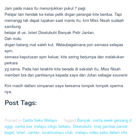
Jam pada masa itu menunjukkan pukul 7 pagi.
Pelajar lain hendak ke kelas pelik dngan perangai kite berdua. Tapi
memangg tak dapat lupakan saat manis itu, kini Miss Nisah sudaah
sambung
belajar di us. Isteri Disetubuhi Banyak Pelir Jantan.
Dah rindu
dngan batang mat saleh kut. Walaubagaimana pon semasa selepas
spm,
semasa keputusan spm keluar, kite sering berjumpa dan melakukan
perkara
yg sama. Pada hari terakhir kite berada di sekolah itu, Miss Nisah
memberi bra dan pantiesnya kepada saye dan Jofan sebagai souvenir.
Kini masih dallam simpanan saye bersama tompok tompok sperma
nya.
Post Tags:
Posted in
Cerita Seks Melayu
Tagged
Banyak
,
cerita awek gersang d
oggy
,
cerita sex melayu cikgu terbaru
,
Disetubuhi
,
imej gambar pantat
bogel
,
Isteri
,
Jantan
,
lucahmelayu club
,
melayu video seks dalam ofis
,