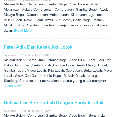
Melayu Boleh | Cerita Luah,Gambar Bogel,Video Blue – Tabiat
Melancap | Melayu Cerita Lucah ,Cerita Lucah ,Gambar Bogel, Awek
Melayu Bogel, Gambar lucah, Video Lucah, Klip Lucah, 3gp Lucah,
Buku Lucah, Novel Lucah, Awek Cun Comel, Selfie Bogel, Makcik
Minah Tudung, Skodeng. Joe telah menjadi seorang yang amat pakar
dalam
[Read More]
Faraj Adik Dan Kakak Aku Jolok
By
admin
Posted on
April 3, 2026
Melayu Boleh | Cerita Luah,Gambar Bogel,Video Blue – Faraj Adik Dan
Kakak Aku Jolok ,Cerita Lucah ,Gambar Bogel, Awek Melayu Bogel,
Gambar lucah, Video Lucah, Klip Lucah, 3gp Lucah, Buku Lucah, Novel
Lucah, Awek Cun Comel, Selfie Bogel, Makcik Minah Tudung,
Skodeng. Cerita seks ini merupakan sesuatu yanng tiidak mungkiin
[Read More]
Bohsia Liar Bersetubuh Dengan Banyak Lelaki
By
admin
Posted on
April 1, 2026
Melayu Boleh | Cerita Luah,Gambar Bogel,Video Blue – Bohsia Liar