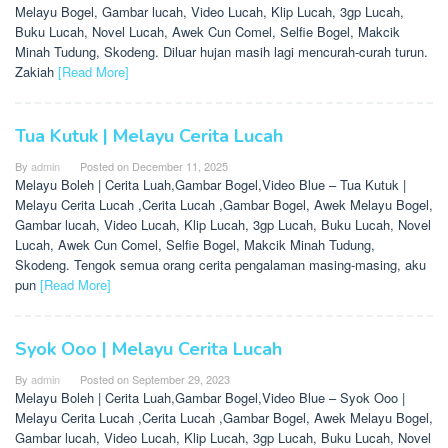
Melayu Bogel, Gambar lucah, Video Lucah, Klip Lucah, 3gp Lucah,
Buku Lucah, Novel Lucah, Awek Cun Comel, Selfie Bogel, Makcik
Minah Tudung, Skodeng. Diluar hujan masih lagi mencurah-curah turun.
Zakiah
[Read More]
Tua Kutuk | Melayu Cerita Lucah
By
admin
Posted on
December 11, 2025
Melayu Boleh | Cerita Luah,Gambar Bogel,Video Blue – Tua Kutuk |
Melayu Cerita Lucah ,Cerita Lucah ,Gambar Bogel, Awek Melayu Bogel,
Gambar lucah, Video Lucah, Klip Lucah, 3gp Lucah, Buku Lucah, Novel
Lucah, Awek Cun Comel, Selfie Bogel, Makcik Minah Tudung,
Skodeng. Tengok semua orang cerita pengalaman masing-masing, aku
pun
[Read More]
Syok Ooo | Melayu Cerita Lucah
By
admin
Posted on
September 29, 2023
Melayu Boleh | Cerita Luah,Gambar Bogel,Video Blue – Syok Ooo |
Melayu Cerita Lucah ,Cerita Lucah ,Gambar Bogel, Awek Melayu Bogel,
Gambar lucah, Video Lucah, Klip Lucah, 3gp Lucah, Buku Lucah, Novel