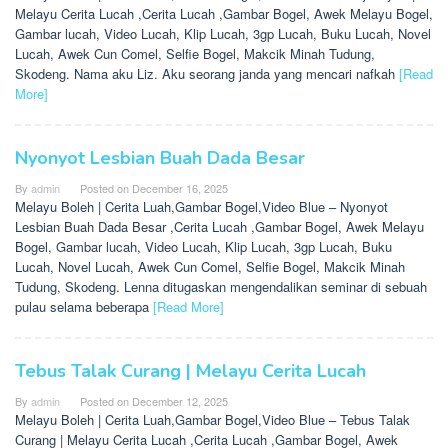
Melayu Cerita Lucah ,Cerita Lucah ,Gambar Bogel, Awek Melayu Bogel,
Gambar lucah, Video Lucah, Klip Lucah, 3gp Lucah, Buku Lucah, Novel
Lucah, Awek Cun Comel, Selfie Bogel, Makcik Minah Tudung,
Skodeng. Nama aku Liz. Aku seorang janda yang mencari nafkah
[Read
More]
Nyonyot Lesbian Buah Dada Besar
By
admin
Posted on
December 16, 2025
Melayu Boleh | Cerita Luah,Gambar Bogel,Video Blue – Nyonyot
Lesbian Buah Dada Besar ,Cerita Lucah ,Gambar Bogel, Awek Melayu
Bogel, Gambar lucah, Video Lucah, Klip Lucah, 3gp Lucah, Buku
Lucah, Novel Lucah, Awek Cun Comel, Selfie Bogel, Makcik Minah
Tudung, Skodeng. Lenna ditugaskan mengendalikan seminar di sebuah
pulau selama beberapa
[Read More]
Tebus Talak Curang | Melayu Cerita Lucah
By
admin
Posted on
December 12, 2025
Melayu Boleh | Cerita Luah,Gambar Bogel,Video Blue – Tebus Talak
Curang | Melayu Cerita Lucah ,Cerita Lucah ,Gambar Bogel, Awek