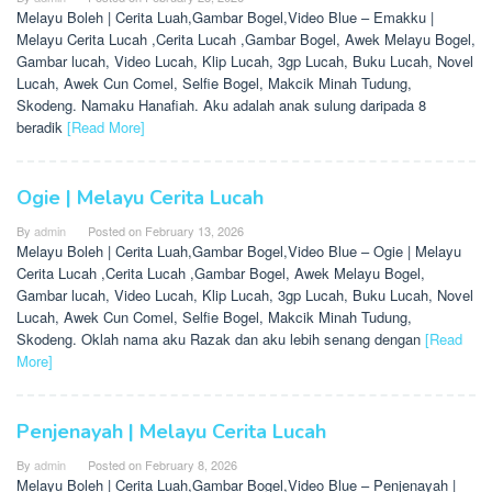
Melayu Boleh | Cerita Luah,Gambar Bogel,Video Blue – Emakku |
Melayu Cerita Lucah ,Cerita Lucah ,Gambar Bogel, Awek Melayu Bogel,
Gambar lucah, Video Lucah, Klip Lucah, 3gp Lucah, Buku Lucah, Novel
Lucah, Awek Cun Comel, Selfie Bogel, Makcik Minah Tudung,
Skodeng. Namaku Hanafiah. Aku adalah anak sulung daripada 8
beradik
[Read More]
Ogie | Melayu Cerita Lucah
By
admin
Posted on
February 13, 2026
Melayu Boleh | Cerita Luah,Gambar Bogel,Video Blue – Ogie | Melayu
Cerita Lucah ,Cerita Lucah ,Gambar Bogel, Awek Melayu Bogel,
Gambar lucah, Video Lucah, Klip Lucah, 3gp Lucah, Buku Lucah, Novel
Lucah, Awek Cun Comel, Selfie Bogel, Makcik Minah Tudung,
Skodeng. Oklah nama aku Razak dan aku lebih senang dengan
[Read
More]
Penjenayah | Melayu Cerita Lucah
By
admin
Posted on
February 8, 2026
Melayu Boleh | Cerita Luah,Gambar Bogel,Video Blue – Penjenayah |