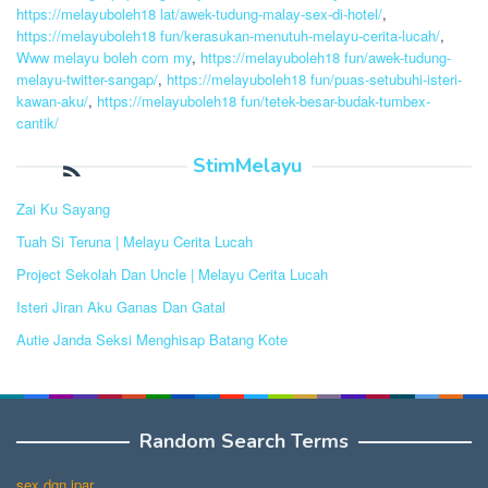
https://melayuboleh18 lat/awek-tudung-malay-sex-di-hotel/
,
https://melayuboleh18 fun/kerasukan-menutuh-melayu-cerita-lucah/
,
Www melayu boleh com my
,
https://melayuboleh18 fun/awek-tudung-
melayu-twitter-sangap/
,
https://melayuboleh18 fun/puas-setubuhi-isteri-
kawan-aku/
,
https://melayuboleh18 fun/tetek-besar-budak-tumbex-
cantik/
StimMelayu
Zai Ku Sayang
Tuah Si Teruna | Melayu Cerita Lucah
Project Sekolah Dan Uncle | Melayu Cerita Lucah
Isteri Jiran Aku Ganas Dan Gatal
Autie Janda Seksi Menghisap Batang Kote
Random Search Terms
sex dgn ipar