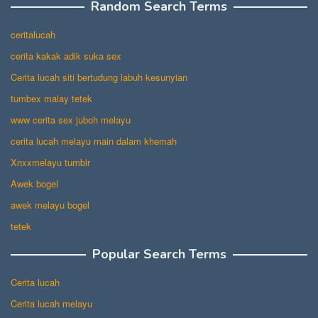
Random Search Terms
ceritalucah
cerita kakak adik suka sex
Cerita lucah siti bertudung labuh kesunyian
tumbex malay tetek
www cerita sex juboh melayu
cerita lucah melayu main dalam khemah
Xnxxmelayu tumblr
Awek bogel
awek melayu bogel
tetek
Popular Search Terms
Cerita lucah
Cerita lucah melayu