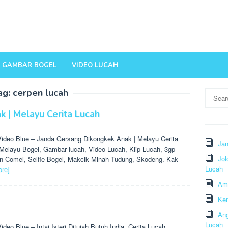
GAMBAR BOGEL
VIDEO LUCAH
ag:
cerpen lucah
Search
for:
 | Melayu Cerita Lucah
Video Blue – Janda Gersang Dikongkek Anak | Melayu Cerita
Jan
Melayu Bogel, Gambar lucah, Video Lucah, Klip Lucah, 3gp
Jol
n Comel, Selfie Bogel, Makcik Minah Tudung, Skodeng. Kak
Lucah
re]
Amo
Ken
Ang
Lucah
eo Blue – Intai Isteri Ditujah Butuh India ,Cerita Lucah