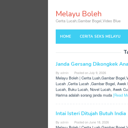
Skip
to
Melayu Boleh
content
Cerita Lucah,Gambar Bogel,Video Blue
HOME
CERITA SEKS MELAYU
T
Janda Gersang Dikongkek Anak
By
admin
Posted on
July 9, 2026
Melayu Boleh | Cerita Luah,Gambar Bogel,
Lucah ,Cerita Lucah ,Gambar Bogel, Awek 
Lucah, Buku Lucah, Novel Lucah, Awek Cu
Harima adalah sorang janda muda
[Read Mo
Intai Isteri Ditujah Butuh India
By
admin
Posted on
June 18, 2026
Melayu Boleh | Cerita Luah,Gambar Bogel,Vid