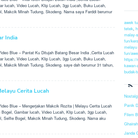
 lucah, Video Lucah, Klip Lucah, 3gp Lucah, Buku Lucah,
el, Makcik Minah Tudung, Skodeng. Nama saya Farddi berumur
awek tu
tetek
,
h
malay-s
r India
fun/ker
melayu
ideo Blue – Pantat Ku Ditujah Batang Besar India ,Cerita Lucah
fun/awe
 lucah, Video Lucah, Klip Lucah, 3gp Lucah, Buku Lucah,
https:/
l, Makcik Minah Tudung, Skodeng. saye dah berumur 31 tahun,
kawan-
budak-t
Melayu Cerita Lucah
Nostalg
Panik D
ideo Blue – Mengerjakan Makcik Rozita | Melayu Cerita Lucah
 Bogel, Gambar lucah, Video Lucah, Klip Lucah, 3gp Lucah,
Filem B
, Selfie Bogel, Makcik Minah Tudung, Skodeng. Nama aku
Ghaira
Janda G