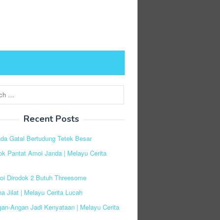
Recent Posts
da Gatal Bertudung Tetek Besar
ok Pantat Amoi Janda | Melayu Cerita
i Dirodok 2 Butuh Threesome
a Jilat | Melayu Cerita Lucah
an-Angan Jadi Kenyataan | Melayu Cerita