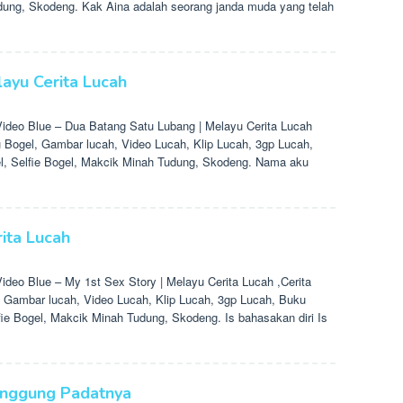
dung, Skodeng. Kak Aina adalah seorang janda muda yang telah
ayu Cerita Lucah
Video Blue – Dua Batang Satu Lubang | Melayu Cerita Lucah
 Bogel, Gambar lucah, Video Lucah, Klip Lucah, 3gp Lucah,
, Selfie Bogel, Makcik Minah Tudung, Skodeng. Nama aku
ita Lucah
ideo Blue – My 1st Sex Story | Melayu Cerita Lucah ,Cerita
Gambar lucah, Video Lucah, Klip Lucah, 3gp Lucah, Buku
e Bogel, Makcik Minah Tudung, Skodeng. Is bahasakan diri Is
unggung Padatnya