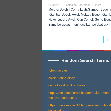
By
admin
Posted on
December 27, 2025
Melayu Boleh | Cerita Luah,Gambar Bogel,
,Gambar Bogel, Awek Melayu Bogel, Gambar
Novel Lucah, Awek Cun Comel, Selfie Boge
Yarna bergegas meninggalkan pejabat utk
[
1
Random Search Terms
tetek melayu
awek tudung cipap
cerita kakak adik suka sex
https://melayuboleh18 fun/kerasukan-menut
melayu-cerita-lucah/
https://melayuboleh18 fun/puas-setubuhi-ist
kawan-aku/