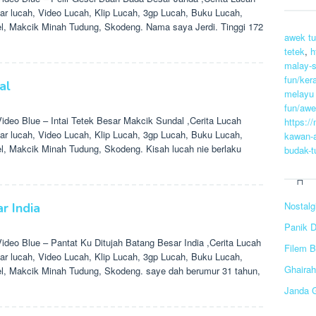
 lucah, Video Lucah, Klip Lucah, 3gp Lucah, Buku Lucah,
l, Makcik Minah Tudung, Skodeng. Nama saya Jerdi. Tinggi 172
awek tu
tetek
,
h
malay-s
fun/ker
al
melayu
fun/awe
ideo Blue – Intai Tetek Besar Makcik Sundal ,Cerita Lucah
https:/
 lucah, Video Lucah, Klip Lucah, 3gp Lucah, Buku Lucah,
kawan-
l, Makcik Minah Tudung, Skodeng. Kisah lucah nie berlaku
budak-t
Nostalg
r India
Panik D
ideo Blue – Pantat Ku Ditujah Batang Besar India ,Cerita Lucah
Filem B
 lucah, Video Lucah, Klip Lucah, 3gp Lucah, Buku Lucah,
Ghaira
l, Makcik Minah Tudung, Skodeng. saye dah berumur 31 tahun,
Janda G