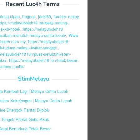
Recent Luc4h Terms
dung cipap
,
frogeus
,
jackl69
,
tumbex malay
ttps://melayuboleh18 lat/awek-tudung-
ex-di-hotel/
,
https://melayuboleh18
asukan-menutuh-melayu-cerita-lucah/
,
Www
 boleh com my
,
https://melayuboleh18
k-tudung-melayu-twitter-sangap/
,
/melayuboleh18 fun/puas-setubuhi-isteri-
aku/
,
https://melayuboleh18 fun/tetek-besar-
umbex-cantik/
StimMelayu
ia Kembali Lagi | Melayu Cerita Lucah
alam Kekejangan | Melayu Cerita Lucah
lue Ditengok Pantat Dijolok
h Tengok Pantat Gebu Akak
atal Bertudung Tetek Besar